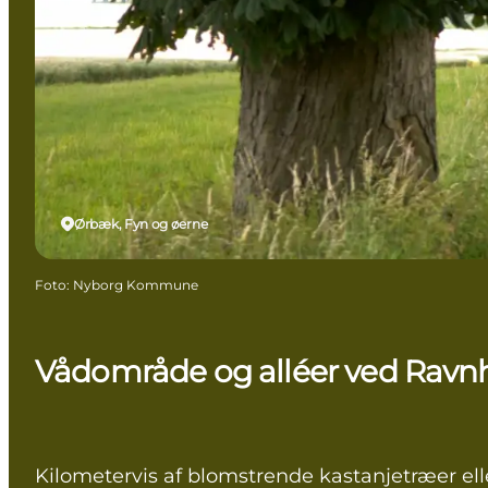
Ørbæk, Fyn og øerne
Foto
:
Nyborg Kommune
Vådområde og alléer ved Ravnh
Kilometervis af blomstrende kastanjetræer ell