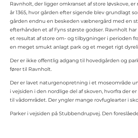
Ravnholt, der ligger omkranset af store løvskove, e
år 1365, hvor gården efter sigende blev grundlagt so
gården endnu en beskeden væbnergård med en størrel
efterhånden et af Fyns største godser. Ravnholt har
et resultat af store om- og tilbygninger i perioden
en meget smukt anlagt park og et meget rigt dyreli
Der er ikke offentlig adgang til hovedgården og par
fører til Ravnholt.
Der er lavet naturgenopretning i et moseområde umi
i vejsiden i den nordlige del af skoven, hvorfra der
til vådområdet. Der yngler mange rovfuglearter i sk
Parker i vejsiden på Stubbendrupvej. Den foreslåede 