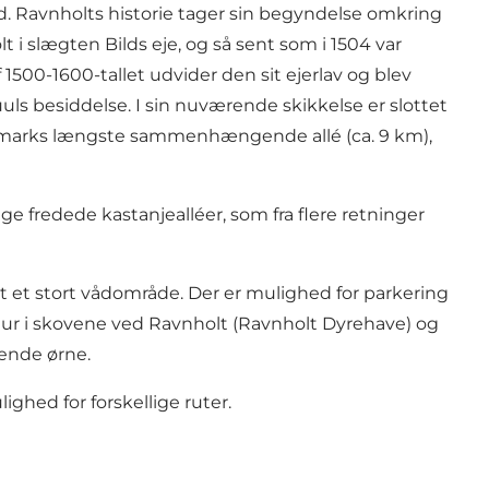
d. Ravnholts historie tager sin begyndelse omkring
 i slægten Bilds eje, og så sent som i 1504 var
500-1600-tallet udvider den sit ejerlav og blev
ls besiddelse. I sin nuværende skikkelse er slottet
 Danmarks længste sammenhængende allé (ca. 9 km),
 fredede kastanjealléer, som fra flere retninger
 et stort vådområde. Der er mulighed for parkering
gåtur i skovene ved Ravnholt (Ravnholt Dyrehave) og
tende ørne.
ghed for forskellige ruter.