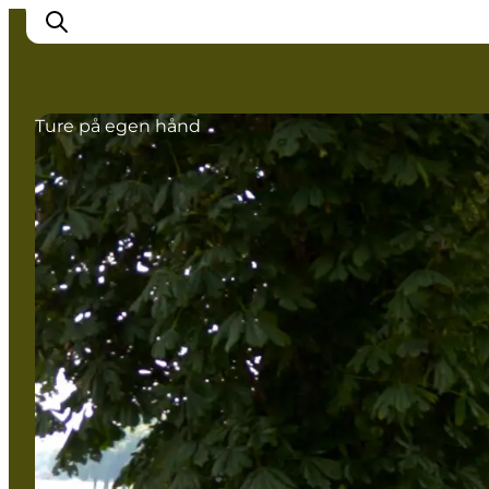
Ture på egen hånd
Oplev Nyborg
Outdoor
Det sker i Nyborg
Sprogø
Planlæg din tur
Book & køb