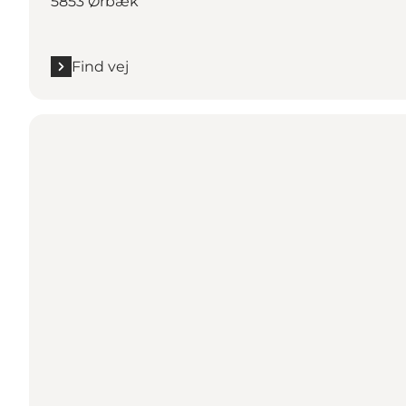
5853 Ørbæk
Find vej