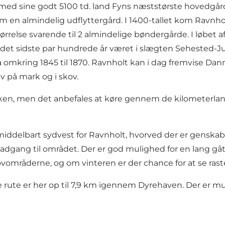
r med sine godt 5100 td. land Fyns næststørste hovedgår
m en almindelig udflyttergård. I 1400-tallet kom Ravnholt
se svarende til 2 almindelige bøndergårde. I løbet af 1
 det sidste par hundrede år været i slægten Sehested-Juu
 fra omkring 1845 til 1870. Ravnholt kan i dag fremvise
v på mark og i skov.
ken, men det anbefales at køre gennem de kilometerlange
ddelbart sydvest for Ravnholt, hvorved der er genskabt
 er adgang til området. Der er god mulighed for en lang 
ovområderne, og om vinteren er der chance for at se ras
rute er her op til 7,9 km igennem Dyrehaven. Der er muli