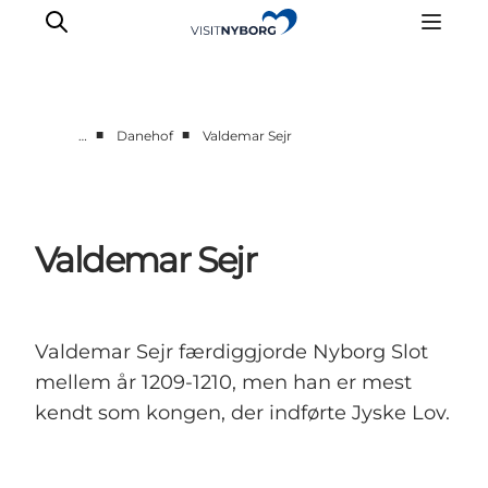
■
■
…
Danehof
Valdemar Sejr
Oplev Nyborg
Outdoor
Det sker i Nyborg
Valdemar Sejr
Sprogø
Planlæg din tur
Book & køb
Valdemar Sejr færdiggjorde Nyborg Slot
mellem år 1209-1210, men han er mest
kendt som kongen, der indførte Jyske Lov.