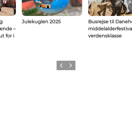
og
Julekuglen 2025
Busrejse til Daneho
gende –
middelalderfestival
t for i
verdensklasse
Forrige
Næste
Tilføj lidt Nyborg til dit feed