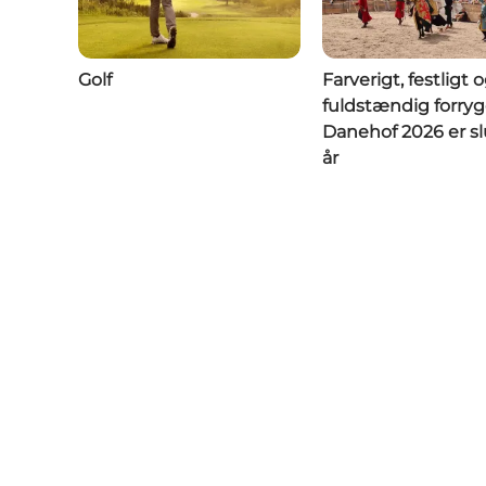
Golf
Farverigt, festligt 
fuldstændig forry
Danehof 2026 er slu
år