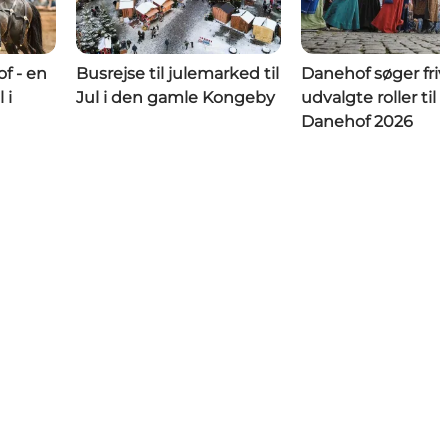
f - en
Busrejse til julemarked til
Danehof søger frivil
 i
Jul i den gamle Kongeby
udvalgte roller til
Danehof 2026