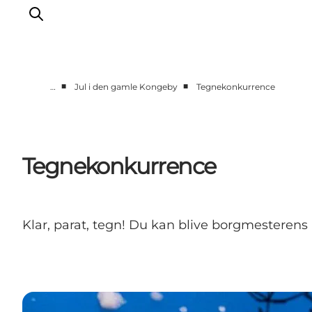
■
■
…
Jul i den gamle Kongeby
Tegnekonkurrence
Oplev Nyborg
Outdoor
Det sker i Nyborg
Tegnekonkurrence
Sprogø
Planlæg din tur
Book & køb
Klar, parat, tegn! Du kan blive borgmesterens 