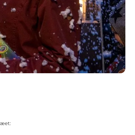
ræet: