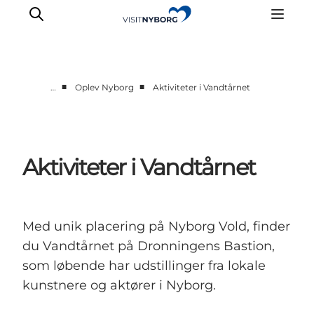
■
■
…
Oplev Nyborg
Aktiviteter i Vandtårnet
Oplev Nyborg
Outdoor
Det sker i Nyborg
Aktiviteter i Vandtårnet
Sprogø
Planlæg din tur
Book & køb
Med unik placering på Nyborg Vold, finder
du Vandtårnet på Dronningens Bastion,
som løbende har udstillinger fra lokale
kunstnere og aktører i Nyborg.