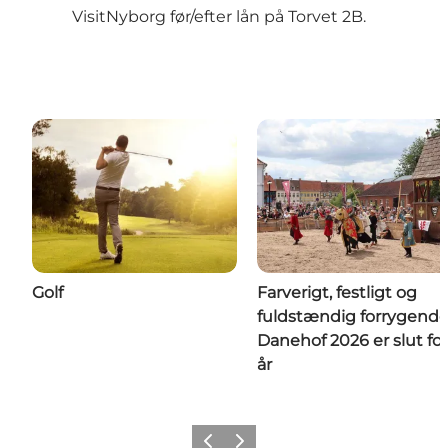
VisitNyborg før/efter lån på Torvet 2B.
Golf
Farverigt, festligt og
fuldstændig forrygende
Danehof 2026 er slut for
år
Forrige
Næste