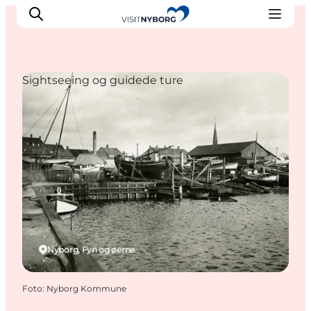
Sightseeing og guidede ture
Oplev Nyborg
Outdoor
Det sker i Nyborg
Sprogø
Planlæg din tur
Book & køb
Nyborg, Fyn og øerne
Foto
:
Nyborg Kommune