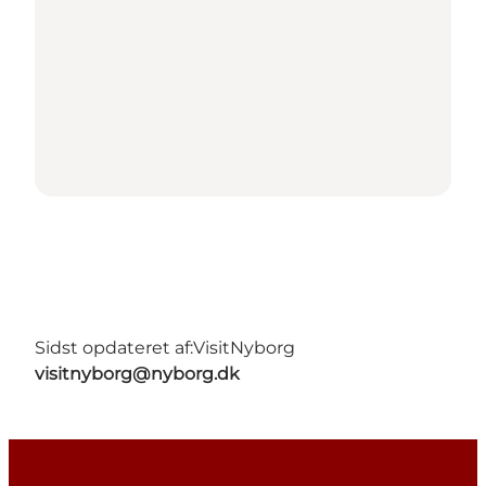
Sidst opdateret af:
VisitNyborg
visitnyborg@nyborg.dk