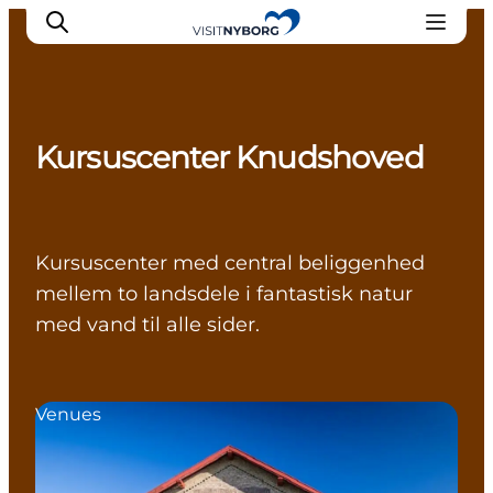
Kursuscenter Knudshoved
Oplev Nyborg
Outdoor
Det sker i Nyborg
Kursuscenter med central beliggenhed
Sprogø
mellem to landsdele i fantastisk natur
Planlæg din tur
med vand til alle sider.
Book & køb
Venues