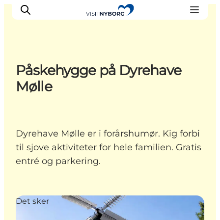
Påskehygge på Dyrehave
Oplev Nyborg
Mølle
Outdoor
Det sker i Nyborg
Sprogø
Dyrehave Mølle er i forårshumør. Kig forbi
Planlæg din tur
til sjove aktiviteter for hele familien. Gratis
Book & køb
entré og parkering.
Det sker