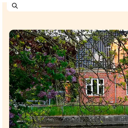
Arkitektur og byrum
Oplev Nyborg
Outdoor
Det sker i Nyborg
Sprogø
Planlæg din tur
Book & køb