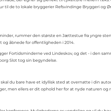
ur til de to lokale bryggerier
Refsvindinge Bryggeri
og
Ø
dsminder, rummer den største en Jættestue fra yngre sten
og åbnede for offentligheden i 2014.
igger
Fortidsminderne ved Lindeskov
, og det - i den s
org Slot
tog sin begyndelse.
r skal du bare have et idyllisk sted at overnatte i din 
r, men ellers er dit ophold her for at nyde naturen og 
ller konference. Mulighederne er uendelige og vil du h