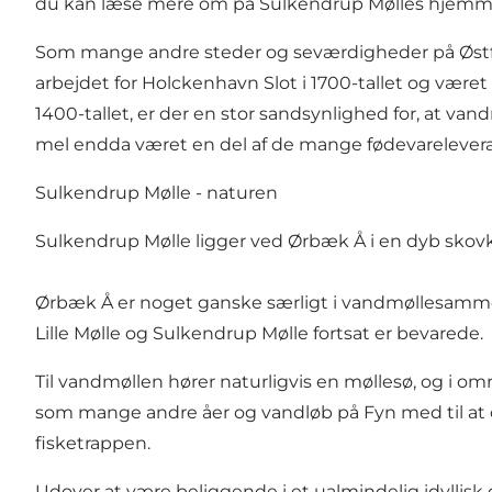
du kan læse mere om på Sulkendrup Mølles hjemm
Som mange andre steder og seværdigheder på Østfyn
arbejdet for
Holckenhavn Slot
i 1700-tallet og vær
1400-tallet, er der en stor sandsynlighed for, at va
mel endda været en del af de mange fødevareleveranc
Sulkendrup Mølle - naturen
Sulkendrup Mølle ligger ved Ørbæk Å i en dyb skovk
Ørbæk Å er noget ganske særligt i vandmøllesammenh
Lille Mølle
og Sulkendrup Mølle fortsat er bevarede.
Til vandmøllen hører naturligvis en møllesø, og i o
som mange andre åer og vandløb på Fyn med til at
fisketrappen.
Udover at være beliggende i et ualmindelig idyllisk 