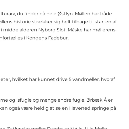
rarv, du finder på hele Østfyn. Møllen har både
llens historie strækker sig helt tilbage til starten af
s i middelalderen
Nyborg Slot
. Måske har møllerens
nfortælles i
Kongens Fadebur.
er, hvilket har kunnet drive 5 vandmøller, hvoraf
ørne og isfugle og mange andre fugle. Ørbæk Å er
 kan også være heldig at se en Havørred springe på
. de Østfynske møller
Dyrehave Mølle
,
Lille Mølle
,