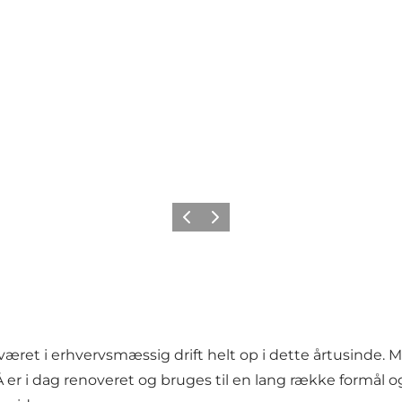
Forrige
Næste
æret i erhvervsmæssig drift helt op i dette årtusinde. Mø
 er i dag renoveret og bruges til en lang række formål og