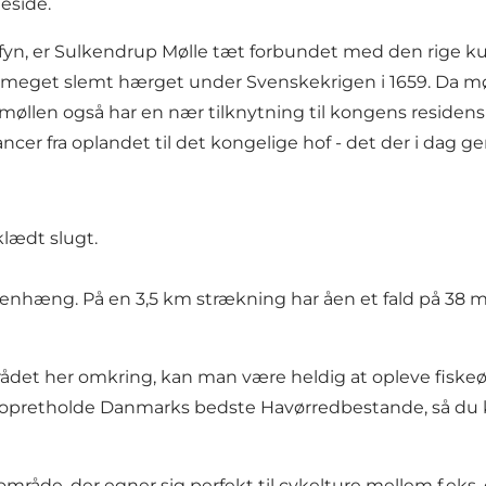
eside.
, er Sulkendrup Mølle tæt forbundet med den rige kultu
et meget slemt hærget under
Svenskekrigen i 1659
. Da mø
ndmøllen også har en nær tilknytning til kongens residen
er fra oplandet til det kongelige hof - det der i dag ge
lædt slugt.
æng. På en 3,5 km strækning har åen et fald på 38 met
mrådet her omkring, kan man være heldig at opleve fiske
 opretholde
Danmarks bedste Havørredbestande
, så du
område, der egner sig perfekt til cykelture mellem f.eks