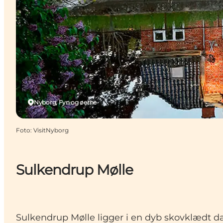
Nyborg, Fyn og øerne
Foto
:
VisitNyborg
Sulkendrup Mølle
Sulkendrup Mølle ligger i en dyb skovklædt dal.