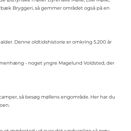
rbæk Bryggeri
, så gemmer området også på en
alder. Denne oldtidshistorie er omkring 5.200 år
ammenhæng - noget yngre
Magelund Voldsted
, der
autocamper, så besøg møllens engområde. Her har du
roen.
ave et mødested ud over det sædvanlige så prøv