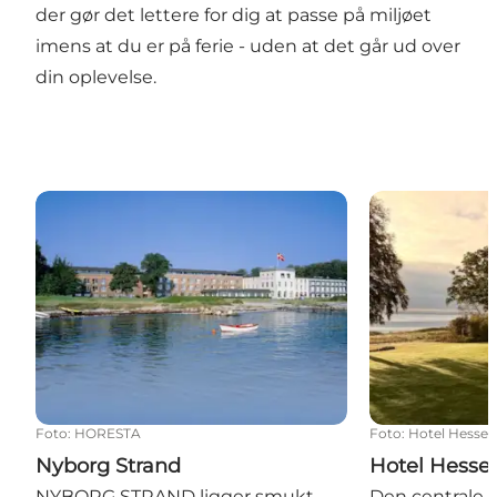
der gør det lettere for dig at passe på miljøet
imens at du er på ferie - uden at det går ud over
din oplevelse.
Nyborg Strand
Hotel Hessele
Foto
:
HORESTA
Foto
:
Hotel Hessel
Nyborg Strand
Hotel Hessel
NYBORG STRAND ligger smukt
Den centrale p