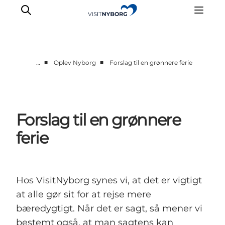
■
■
…
Oplev Nyborg
Forslag til en grønnere ferie
Oplev Nyborg
Outdoor
Det sker i Nyborg
Forslag til en grønnere
Sprogø
ferie
Planlæg din tur
Book & køb
Hos VisitNyborg synes vi, at det er vigtigt
at alle gør sit for at rejse mere
bæredygtigt. Når det er sagt, så mener vi
bestemt også, at man sagtens kan