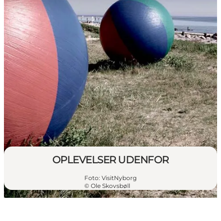
OPLEVELSER UDENFOR
Foto
:
VisitNyborg
©
Ole Skovsbøll