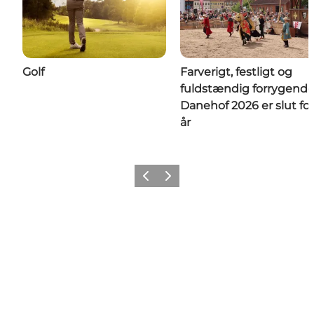
Golf
Farverigt, festligt og
fuldstændig forrygende
Danehof 2026 er slut for
år
Forrige
Næste
Tilføj lidt Nyborg til dit feed