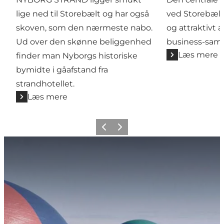
lige ned til Storebælt og har også
ved Storebælt
skoven, som den nærmeste nabo.
og attraktivt 
Ud over den skønne beliggenhed
business-sam
Læs mere
finder man Nyborgs historiske
bymidte i gåafstand fra
strandhotellet.
Læs mere
Forrige
Næste