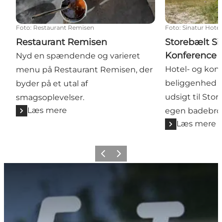
Foto
:
Restaurant Remisen
Foto
:
Sinatur Hote
Restaurant Remisen
Storebælt Si
Konference
Nyd en spændende og varieret
Hotel- og ko
menu på Restaurant Remisen, der
beliggenhed li
byder på et utal af
udsigt til St
smagsoplevelser.
Læs mere
egen badebro
Læs mere
Forrige
Næste