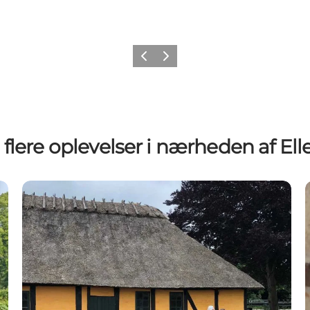
Forrige
Næste
 flere oplevelser i nærheden af Ell
Ørbæk