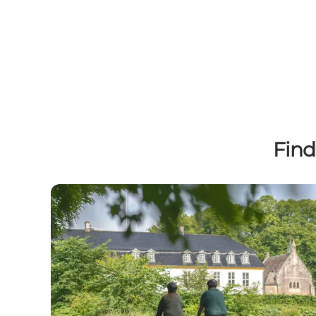
Find
Svindinge