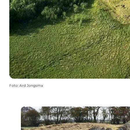
Foto
:
Ard Jongsma
Kulturarven i Ellested Sogn