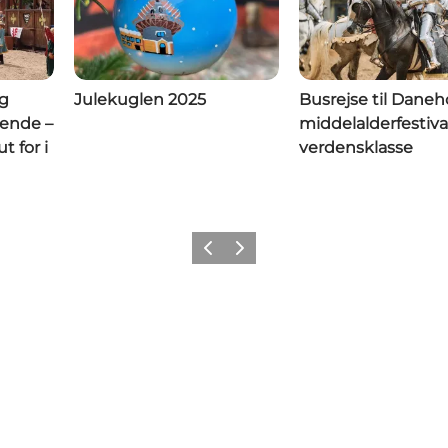
og
Julekuglen 2025
Busrejse til Daneho
gende –
middelalderfestival
t for i
verdensklasse
Forrige
Næste
Tilføj lidt Nyborg til dit feed