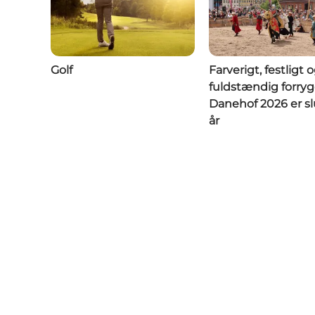
Golf
Farverigt, festligt 
fuldstændig forry
Danehof 2026 er slu
år