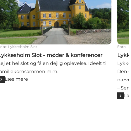
Foto
:
Lykkesholm Slot
Foto
:
L
Lykkesholm Slot - møder & konferencer
Lykk
Lej et hel slot og få en dejlig oplevelse. Ideelt til
Lykke
familiekomsammen m.m.
Den g
Læs mere
nævnt
– Sen
Læ