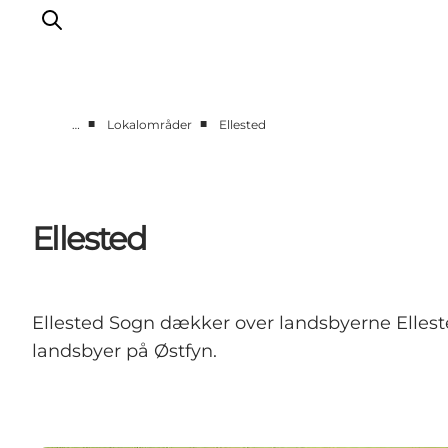
■
■
…
Lokalområder
Ellested
Oplev Nyborg
Outdoor
Det sker i Nyborg
Ellested
Sprogø
Planlæg din tur
Book & køb
Ellested Sogn dækker over landsbyerne Ellested
landsbyer på Østfyn.