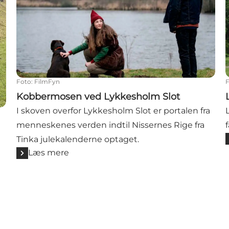
Foto
:
FilmFyn
Kobbermosen ved Lykkesholm Slot
I skoven overfor Lykkesholm Slot er portalen fra
menneskenes verden indtil Nissernes Rige fra
Tinka julekalenderne optaget.
Læs mere