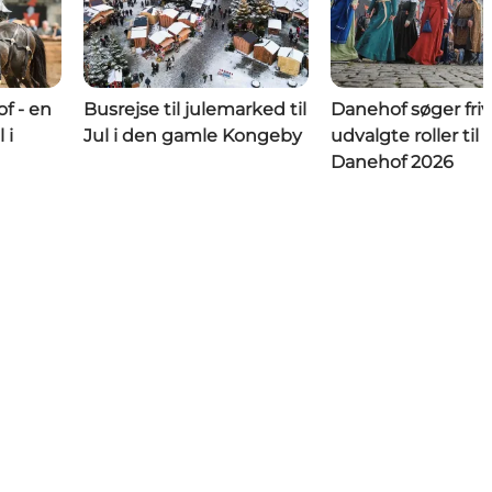
f - en
Busrejse til julemarked til
Danehof søger frivil
 i
Jul i den gamle Kongeby
udvalgte roller til
Danehof 2026