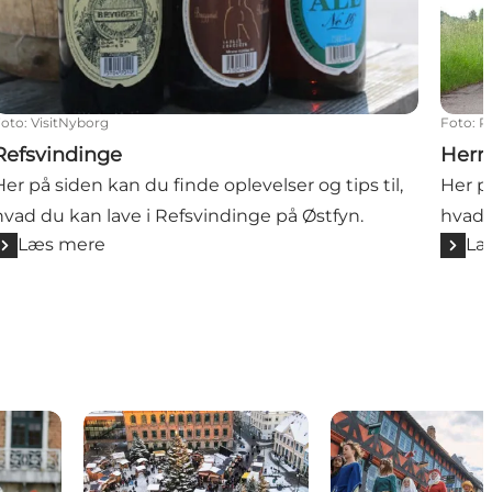
Foto
:
VisitNyborg
Foto
:
P
Refsvindinge
Herr
Her på siden kan du finde oplevelser og tips til,
Her på
hvad du kan lave i Refsvindinge på Østfyn.
hvad 
Læs mere
Læ