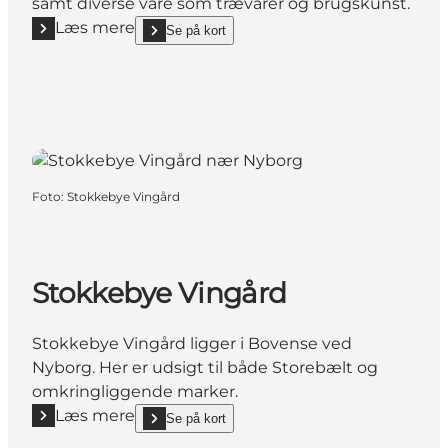
samt diverse vare som trævarer og brugskunst.
Læs mere
Se på kort
Læs mere "Skaboeshus Butik"
show Skaboeshus Butik on_map
Foto
:
Stokkebye Vingård
Stokkebye Vingård
Stokkebye Vingård ligger i Bovense ved
Nyborg. Her er udsigt til både Storebælt og
omkringliggende marker.
Læs mere
Se på kort
Læs mere "Stokkebye Vingård"
show Stokkebye Vingård on_map