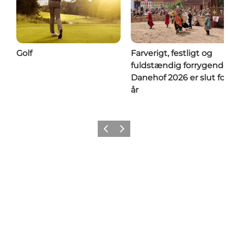
Golf
Farverigt, festligt og
fuldstændig forrygende
Danehof 2026 er slut for
år
Forrige
Næste
Tilføj lidt Nyborg til dit feed