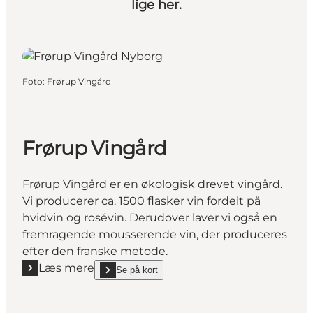
lige her.
Foto
:
Frørup Vingård
Frørup Vingård
Frørup Vingård er en økologisk drevet vingård.
Vi producerer ca. 1500 flasker vin fordelt på
hvidvin og rosévin. Derudover laver vi også en
fremragende mousserende vin, der produceres
efter den franske metode.
Læs mere
Se på kort
Læs mere "Frørup Vingård"
show Frørup Vingård on_map