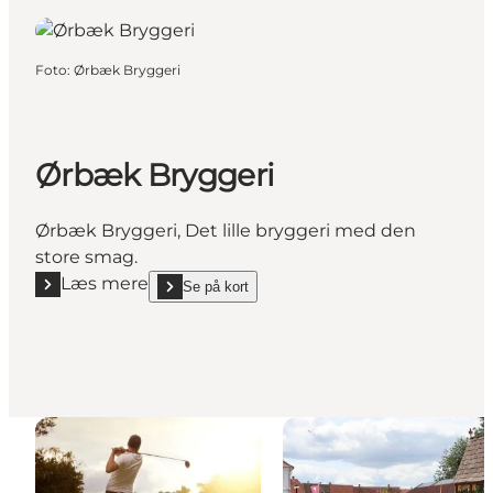
Foto
:
Ørbæk Bryggeri
Ørbæk Bryggeri
Ørbæk Bryggeri, Det lille bryggeri med den
store smag.
Læs mere
Se på kort
Læs mere "Ørbæk Bryggeri"
show Ørbæk Bryggeri on_map