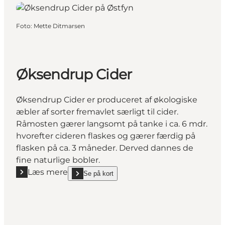
Foto
:
Mette Ditmarsen
Øksendrup Cider
Øksendrup Cider er produceret af økologiske
æbler af sorter fremavlet særligt til cider.
Råmosten gærer langsomt på tanke i ca. 6 mdr.
hvorefter cideren flaskes og gærer færdig på
flasken på ca. 3 måneder. Derved dannes de
fine naturlige bobler.
Læs mere
Se på kort
Læs mere "Øksendrup Cider"
show Øksendrup Cider on_map