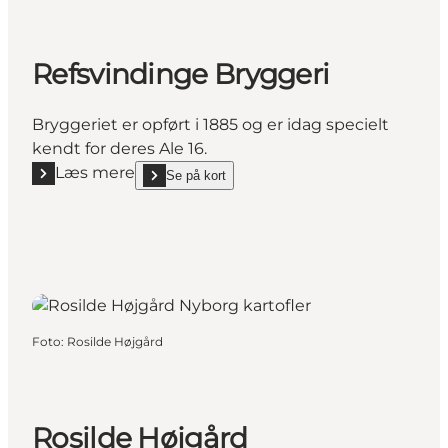
Refsvindinge Bryggeri
Bryggeriet er opført i 1885 og er idag specielt
kendt for deres Ale 16.
Læs mere
Se på kort
Læs mere "Refsvindinge Bryggeri"
show Refsvindinge Bryggeri on_map
Foto
:
Rosilde Højgård
Rosilde Højgård