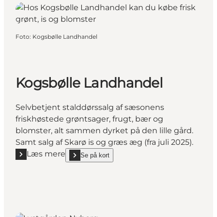
Foto
:
Kogsbølle Landhandel
Kogsbølle Landhandel
Selvbetjent stalddørssalg af sæsonens
friskhøstede grøntsager, frugt, bær og
blomster, alt sammen dyrket på den lille gård.
Samt salg af Skarø is og græs æg (fra juli 2025).
Læs mere
Se på kort
Læs mere "Kogsbølle Landhandel"
show Kogsbølle Landhandel on_map