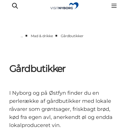
■
■
…
Mad & drikke
Gårdbutikker
Oplev Nyborg
Outdoor
Det sker i Nyborg
Gårdbutikker
Sprogø
Planlæg din tur
Book & køb
I Nyborg og på Østfyn finder du en
perlerække af gårdbutikker med lokale
råvarer som grøntsager, friskbagt brød,
kød fra egen avl, anerkendt øl og endda
lokalproduceret vin.