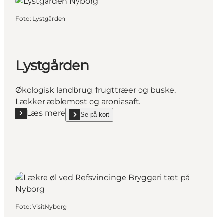
Foto
:
Lystgården
Lystgården
Økologisk landbrug, frugttræer og buske.
Lækker æblemost og aroniasaft.
Læs mere
Se på kort
Læs mere "Lystgården"
show Lystgården on_map
Foto
:
VisitNyborg