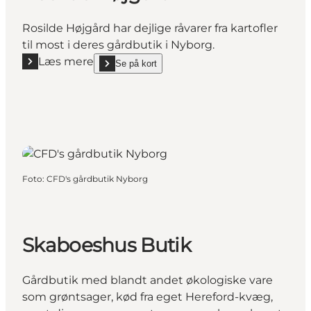
Rosilde Højgård har dejlige råvarer fra kartofler
til most i deres gårdbutik i Nyborg.
Læs mere
Se på kort
Læs mere "Rosilde Højgård"
show Rosilde Højgård on_map
Foto
:
CFD's gårdbutik Nyborg
Skaboeshus Butik
Gårdbutik med blandt andet økologiske vare
som grøntsager, kød fra eget Hereford-kvæg,