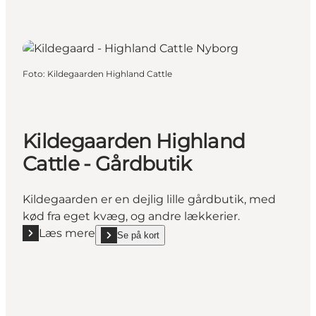
Foto
:
Kildegaarden Highland Cattle
Kildegaarden Highland
Cattle - Gårdbutik
Kildegaarden er en dejlig lille gårdbutik, med
kød fra eget kvæg, og andre lækkerier.
Læs mere
Se på kort
Læs mere "Kildegaarden Highland Cattle - Gårdbuti
show Kildegaarden Highland Cattle - Gårdbutik on_