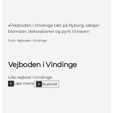
Foto
:
Vejboden i Vindinge
Vejboden i Vindinge
Lille vejbod i Vindinge.
Læs mere
Se på kort
Læs mere "Vejboden i Vindinge"
show Vejboden i Vindinge on_map