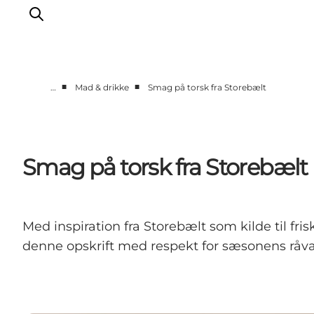
■
■
…
Mad & drikke
Smag på torsk fra Storebælt
Oplev Nyborg
Outdoor
Det sker i Nyborg
Smag på torsk fra Storebælt
Sprogø
Planlæg din tur
Book & køb
Med inspiration fra Storebælt som kilde til fr
denne opskrift med respekt for sæsonens råva