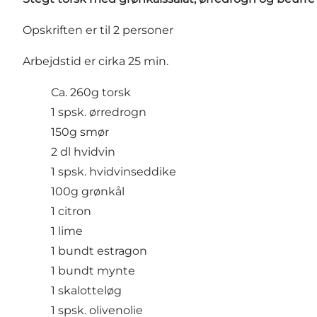
Opskriften er til 2 personer
Arbejdstid er cirka 25 min.
Ca. 260g torsk
1 spsk. ørredrogn
150g smør
2 dl hvidvin
1 spsk. hvidvinseddike
100g grønkål
1 citron
1 lime
1 bundt estragon
1 bundt mynte
1 skalotteløg
1 spsk. olivenolie