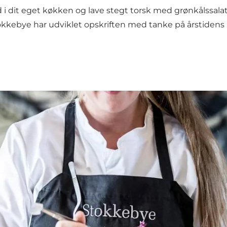
nd i dit eget køkken og lave stegt torsk med grønkålssala
tokkebye har udviklet opskriften med tanke på årstidens 