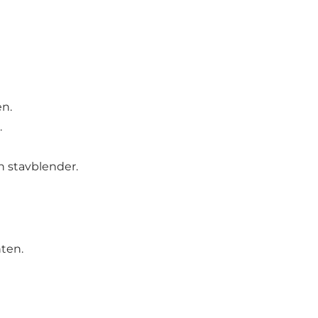
en.
.
n stavblender.
ten.
.