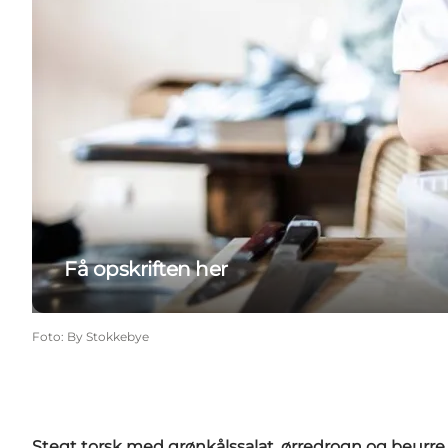
Få opskriften her
Foto
:
By Stokkebye
Stegt torsk med grønkålssalat, ørredrogn og beurre