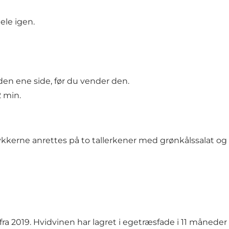
ele igen.
den ene side, før du vender den.
2 min.
ykkerne anrettes på to tallerkener med grønkålssalat o
 fra 2019. Hvidvinen har lagret i egetræsfade i 11 månede