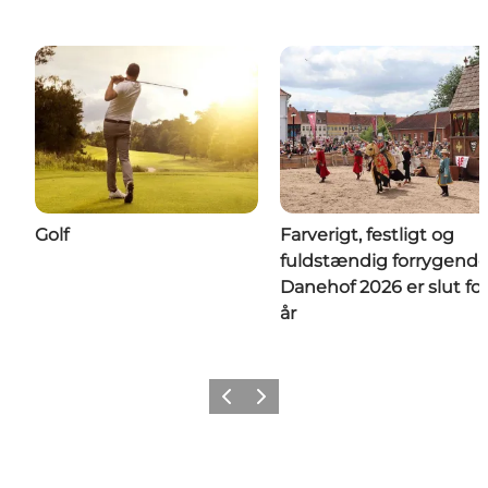
Golf
Farverigt, festligt og
fuldstændig forrygende
Danehof 2026 er slut for
år
Forrige
Næste