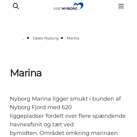
■
■
…
Oplev Nyborg
Marina
Oplev Nyborg
Outdoor
Det sker i Nyborg
Marina
Sprogø
Planlæg din tur
Book & køb
Nyborg Marina ligger smukt i bunden af
Nyborg Fjord med 620
liggepladser fordelt over flere spændende
havneafsnit og tæt ved
bymidten. Området omkring marinaen