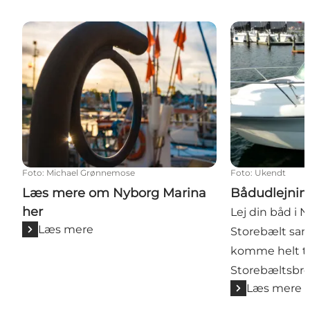
Læs mere om Nyborg Marina her
Bådudlejning
Foto
:
Michael Grønnemose
Foto
:
Ukendt
Læs mere om Nyborg Marina
Bådudlejnin
her
Lej din båd i 
Læs mere
Storebælt sam
komme helt t
Storebæltsbro
Læs mere