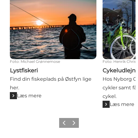
Foto
:
Michael Grønnemose
Foto
:
Henrik Chris
Lystfiskeri
Cykeludlejni
Find din fiskeplads på Østfyn lige
Hos Nyborg Cy
her.
cykler samt få
Læs mere
cykel.
Læs mere
Forrige
Næste