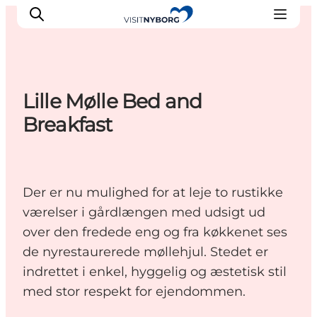
Lille Mølle Bed and
Oplev Nyborg
Breakfast
Outdoor
Det sker i Nyborg
Sprogø
Der er nu mulighed for at leje to rustikke
Planlæg din tur
værelser i gårdlængen med udsigt ud
Book & køb
over den fredede eng og fra køkkenet ses
de nyrestaurerede møllehjul. Stedet er
indrettet i enkel, hyggelig og æstetisk stil
med stor respekt for ejendommen.