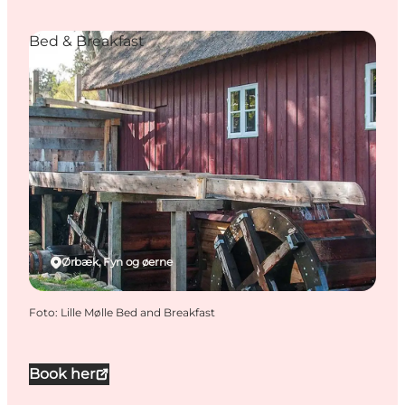
Bed & Breakfast
Ørbæk, Fyn og øerne
Foto
:
Lille Mølle Bed and Breakfast
Book her