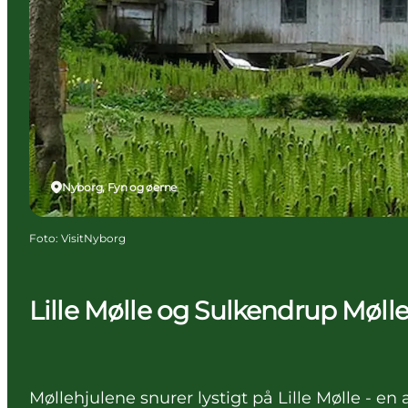
Nyborg, Fyn og øerne
Foto
:
VisitNyborg
Lille Mølle og Sulkendrup Mølle
Møllehjulene snurer lystigt på Lille Mølle -