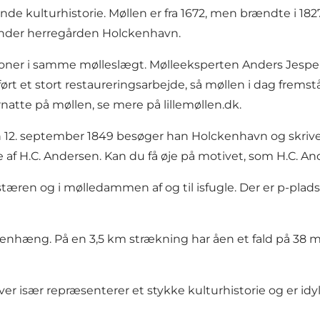
de kulturhistorie. Møllen er fra 1672, men brændte i 1
 under herregården Holckenhavn.
ationer i samme mølleslægt. Mølleeksperten Anders Jesper
rt et stort restaureringsarbejde, så møllen i dag fremstå
rnatte på møllen, se mere på lillemøllen.dk.
en 12. september 1849 besøger han Holckenhavn og skriver 
se af H.C. Andersen. Kan du få øje på motivet, som H.C. 
 og i mølledammen af og til isfugle. Der er p-plads i 
æng. På en 3,5 km strækning har åen et fald på 38 met
ver især repræsenterer et stykke kulturhistorie og er id