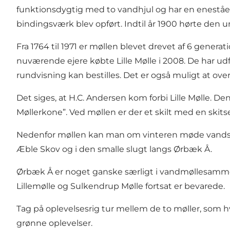
funktionsdygtig med to vandhjul og har en eneståen
bindingsværk blev opført. Indtil år 1900 hørte den
Fra 1764 til 1971 er møllen blevet drevet af 6 gener
nuværende ejere købte Lille Mølle i 2008. De har udfø
rundvisning kan bestilles. Det er også muligt at ove
Det siges, at H.C. Andersen kom forbi Lille Mølle. D
Møllerkone”. Ved møllen er der et skilt med en skit
Nedenfor møllen kan man om vinteren møde vandstæren
Æble Skov og i den smalle slugt langs Ørbæk Å.
Ørbæk Å er noget ganske særligt i vandmøllesammenh
Lillemølle og Sulkendrup Mølle fortsat er bevarede.
Tag på oplevelsesrig tur mellem de to møller, som h
grønne oplevelser.