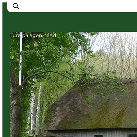
Ture på egen hånd
Oplev Nyborg
Outdoor
Det sker i Nyborg
Sprogø
Planlæg din tur
Book & køb