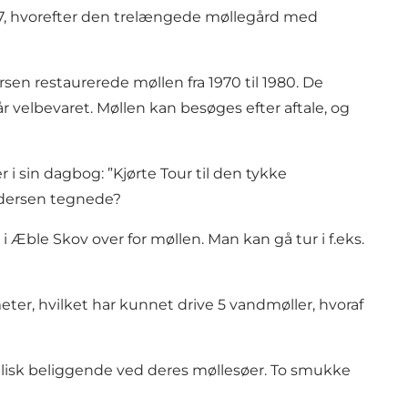
827, hvorefter den trelængede møllegård med
sen restaurerede møllen fra 1970 til 1980. De
r velbevaret. Møllen kan besøges efter aftale, og
i sin dagbog: ”Kjørte Tour til den tykke
Andersen tegnede?
Æble Skov over for møllen. Man kan gå tur i f.eks.
er, hvilket har kunnet drive 5 vandmøller, hvoraf
yllisk beliggende ved deres møllesøer. To smukke