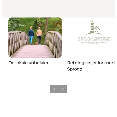
De lokale anbefaler
Retningslinjer for ture ti
Sprogø
Forrige
Næste