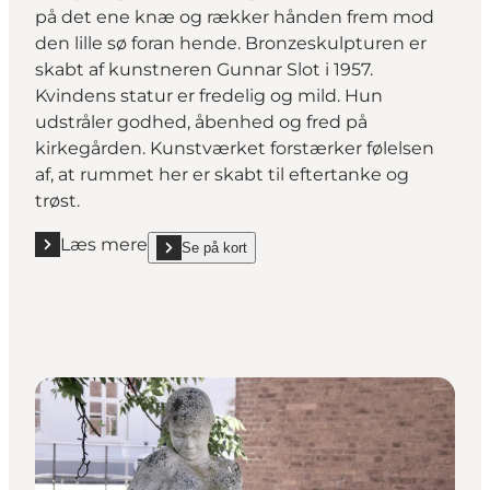
på det ene knæ og rækker hånden frem mod
den lille sø foran hende. Bronzeskulpturen er
skabt af kunstneren Gunnar Slot i 1957.
Kvindens statur er fredelig og mild. Hun
udstråler godhed, åbenhed og fred på
kirkegården. Kunstværket forstærker følelsen
af, at rummet her er skabt til eftertanke og
trøst.
Læs mere
Se på kort
Læs mere "Korskilden"
show Korskilden on_map