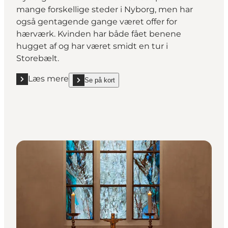
mange forskellige steder i Nyborg, men har
også gentagende gange været offer for
hærværk. Kvinden har både fået benene
hugget af og har været smidt en tur i
Storebælt.
Læs mere
Se på kort
Læs mere "Solbad"
show Solbad on_map