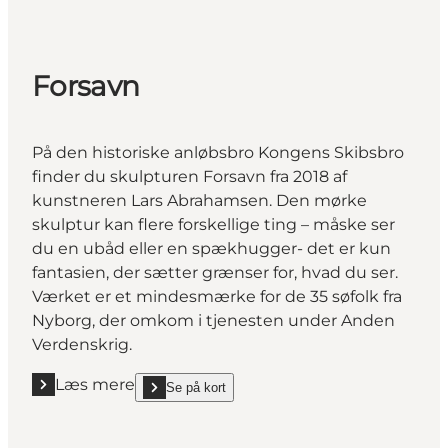
Forsavn
På den historiske anløbsbro Kongens Skibsbro
finder du skulpturen Forsavn fra 2018 af
kunstneren Lars Abrahamsen. Den mørke
skulptur kan flere forskellige ting – måske ser
du en ubåd eller en spækhugger- det er kun
fantasien, der sætter grænser for, hvad du ser.
Værket er et mindesmærke for de 35 søfolk fra
Nyborg, der omkom i tjenesten under Anden
Verdenskrig.
Læs mere
Se på kort
Læs mere "Forsavn"
show Forsavn on_map