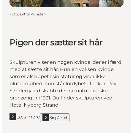
Foto
:
Lyt til Kunsten
Pigen der sætter sit hår
Skulpturen viser en nøgen kvinde, der er i færd
med at sætte sit hår. Hun en voksen kvinde,
som er afslappet i sin statur og viser ikke
blufærdighed, hun står fordybet i tanker. Povl
Søndergaard skabte denne naturalistiske
bronzefigur i 1931. Du finder skulpturen ved
Hotel Nyborg Strand.
Læs mere
Se på kort
Læs mere "Pigen der sætter sit hår"
show Pigen der sætter sit hår on_map