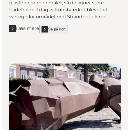
glasfiber, som er malet, så de ligner store
badebolde. I dag er kunstværket blevet et
vartegn for området ved Strandhotellerne.
Læs mere
Se på kort
Læs mere "Badebolde"
show Badebolde on_map