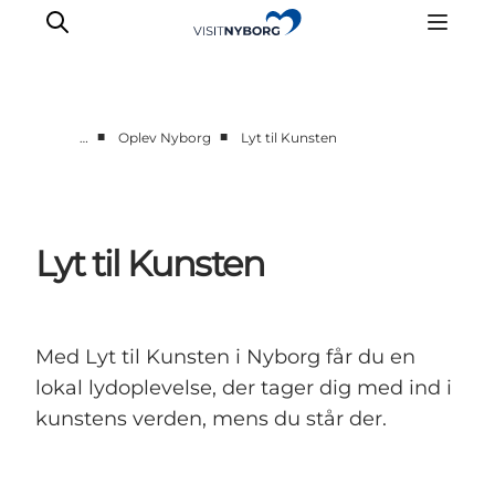
■
■
…
Oplev Nyborg
Lyt til Kunsten
Oplev Nyborg
Outdoor
Det sker i Nyborg
Lyt til Kunsten
Sprogø
Planlæg din tur
Book & køb
Med Lyt til Kunsten i Nyborg får du en
lokal lydoplevelse, der tager dig med ind i
kunstens verden, mens du står der.