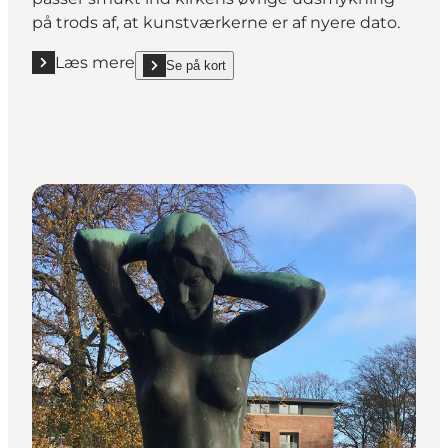
på trods af, at kunstværkerne er af nyere dato.
Læs mere
Se på kort
Læs mere "Opstandelsesruden "
show Opstandelsesruden on_map