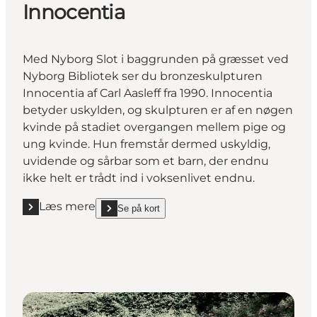
Innocentia
Med
Nyborg Slot
i baggrunden på græsset ved
Nyborg Bibliotek
ser du bronzeskulpturen
Innocentia af Carl Aasleff fra 1990. Innocentia
betyder uskylden, og skulpturen er af en nøgen
kvinde på stadiet overgangen mellem pige og
ung kvinde. Hun fremstår dermed uskyldig,
uvidende og sårbar som et barn, der endnu
ikke helt er trådt ind i voksenlivet endnu.
Læs mere
Se på kort
Læs mere "Innocentia"
show Innocentia on_map