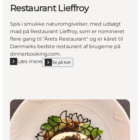
Restaurant Lieffroy
Spis i smukke naturomgivelser, med udsøgt
mad på Restaurant Lieffroy, som er nomineret
flere gang til "Årets Restaurant" og er kåret til
Danmarks bedste restaurant af brugerne på
dinnerbooking.com.
Læs mere
Se på kort
Læs mere "Restaurant Lieffroy"
show Restaurant Lieffroy on_map