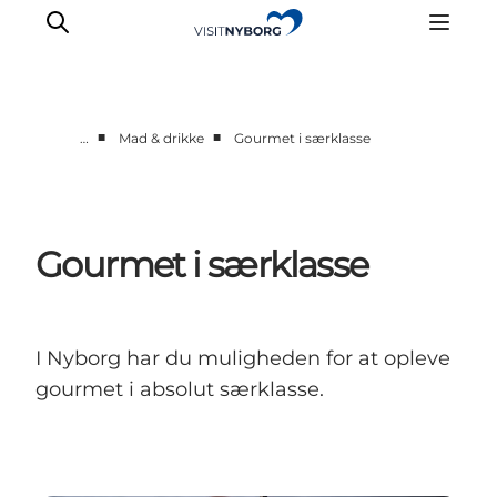
■
■
…
Mad & drikke
Gourmet i særklasse
Oplev Nyborg
Outdoor
Det sker i Nyborg
Gourmet i særklasse
Sprogø
Planlæg din tur
Book & køb
I Nyborg har du muligheden for at opleve
gourmet i absolut særklasse.