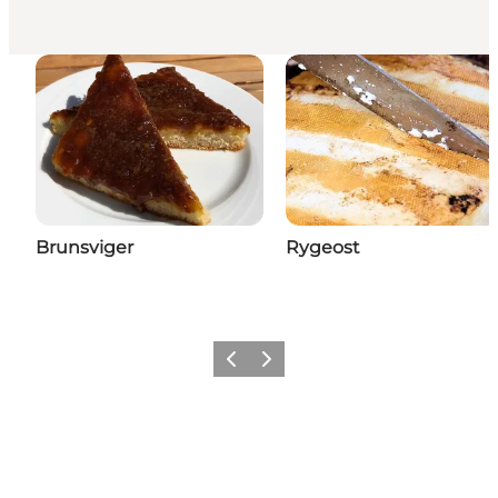
Brunsviger
Rygeost
Forrige
Næste