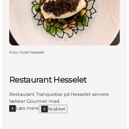
Foto
:
Hotel Hesselet
Restaurant Hesselet
Restaurant Tranquebar på Hesselet servere
lækker Gourmet mad.
Læs mere
Se på kort
Læs mere "Restaurant Hesselet"
show Restaurant Hesselet on_map