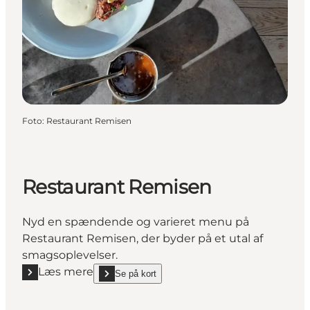
Foto
:
Restaurant Remisen
Restaurant Remisen
Nyd en spændende og varieret menu på
Restaurant Remisen, der byder på et utal af
smagsoplevelser.
Læs mere
Se på kort
Læs mere "Restaurant Remisen"
show Restaurant Remisen on_map